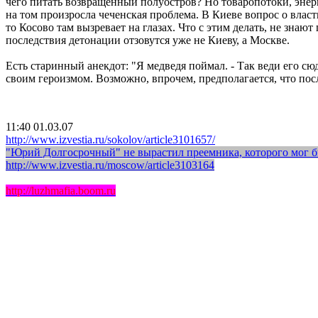
чего питать возвращенный полуостров? Но
товаропотоки
, эне
на том произросла чеченская проблема. В Киеве вопрос о власт
то Косово там вызревает на глазах. Что с этим делать, не знаю
последствия детонации отзовутся уже не Киеву, а Москве.
Есть старинный анекдот: "Я медведя поймал. - Так веди его сю
своим героизмом. Возможно, впрочем, предполагается, что пос
11:40 01.03.07
http://www.izvestia.ru/sokolov/article3101657/
"Юрий Долгосрочный" не вырастил преемника, которого мог 
http://www.izvestia.ru/moscow/article3103164
http://luzhmafia.boom.ru