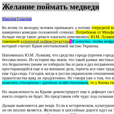
Желание поймать медведя
Максим Соколов
Ко
всему-то молодец человек привыкает, а потому
очередной в
намеренно комедию положений сочинял.
Потребовав от Минфи
больше нигде такие деньги изыскать невозможно
, Ю.М. Лужков
тамошней
курортной инфраструктуры
.
И попутно, чтобы инфра
который считает Крым неотъемлемой частью Украины.
Напоминать Ю.М. Лужкову, что средства города (причем города
бессмысленно. Из истории мы знаем, что такой размах местны
это безразлично (иначе не избирали бы из раза в раз
несравнен
простирающийся еще и на внешние дела, терпеть все-таки тру
еще
туда-сюда
. Сегодня, когда к русско-украинским отношения
правительства вряд ли продуктивно. Не говоря уже о том, что в
выяснять отношения с крепким хозяйственником
, то у Киева т
Но
зацикленность
на Крыме демонстрирует еще и дефицит сист
никто спорить не будет. Но представим себе чудо: под сильным
Дальше выясняются две вещи. Если в историческом, культурно
он ею вполне является. Железные и шоссейные дороги идут на У