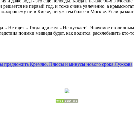
ргия и даже вода - это еще полбеды. Когда в начале 90-х в Москв
и решается не первый год, и тоже очень увлеченно, а
крымскотат
т по-хорошему ни в Киеве, ни уж тем более в Москве. Если разжи
да. - Не идет. - Тогда иди сам. - Не пускает". Являемое столич
ледствия поимки медведя будет, как водится,
расхлебывать
кто-то
бы предложить Кремлю. Плюсы и минусы нового срока Лужкова