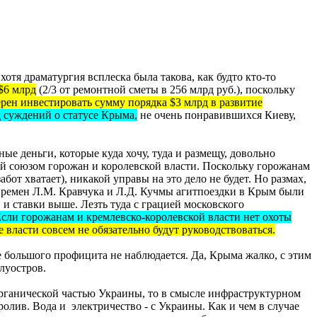
хотя драматургия всплеска была такова, как будто кто-то
 $6
млрд
(2/3 от ремонтной сметы в 256
млрд
руб.), поскольку
амерен инвестировать сумму порядка $3
млрд
в развитие
д суждений о статусе Крыма,
не очень понравившихся Киеву,
ые деньги, которые куда хочу, туда и размещу, довольно
ей союзом горожан и королевской власти. Поскольку горожанам
от хватает), никакой управы на это дело не будет. Но размах,
времен Л.М. Кравчука и Л.Д. Кучмы
агитпоездки
в Крым были
 и ставки выше. Лезть туда с грацией московского
Если горожанам и
кремлевско-королевской
власти нет охоты
власти совсем не обязательно будут руководствоваться.
е большого
профицита
не наблюдается. Да, Крыма жалко, с этим
олуостров.
органической частью Украины, то в смысле инфраструктурном
ролив. Вода и электричество - с Украины. Как и чем в случае