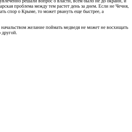
е увлеченно решали вопрос о власти, всем было не до окраин, и
арская
проблема между тем растет день за днем. Если не Чечня,
гать спор о Крыме, то может рвануть еще быстрее, а
ным начальством желание поймать медведя не может не восхищать
 другой.