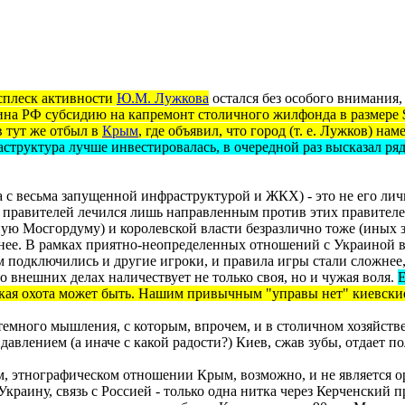
сплеск активности
Ю.М. Лужкова
остался без особого внимания, 
на РФ субсидию на капремонт столичного жилфонда в размере
 тут же отбыл в
Крым
, где объявил, что город (т. е. Лужков) н
структура лучше инвестировалась, в очередной раз высказал ря
 с весьма запущенной инфраструктурой и ЖКХ) - это не его личн
х правителей лечился лишь направленным против этих правител
ную
Мосгордуму) и королевской власти безразлично тоже (иных заб
днее. В рамках приятно-неопределенных отношений с Украиной 
м подключились и другие игроки, и правила игры стали сложнее,
о внешних делах наличествует не только своя, но и чужая воля.
акая охота может быть.
Нашим
привычным "управы нет" киевские 
емного мышления, с которым, впрочем, и в столичном хозяйств
 давлением (а
иначе
с какой радости?) Киев, сжав зубы, отдает п
м, этнографическом отношении Крым, возможно, и не является 
краину, связь с Россией - только одна нитка через Керченский п